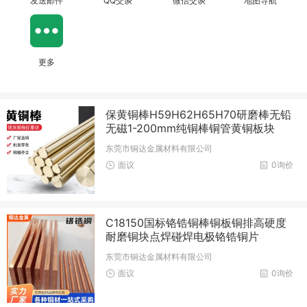
发送邮件
QQ交谈
微信交谈
地图导航
更多
保黄铜棒H59H62H65H70研磨棒无铅
无磁1-200mm纯铜棒铜管黄铜板块
东莞市铜达金属材料有限公司
面议
0询价
C18150国标铬锆铜棒铜板铜排高硬度
耐磨铜块点焊碰焊电极铬锆铜片
东莞市铜达金属材料有限公司
面议
0询价