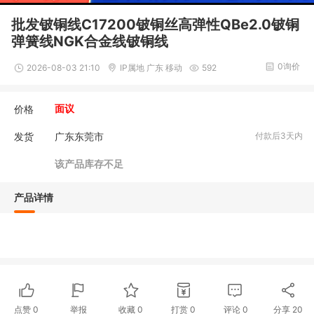
批发铍铜线C17200铍铜丝高弹性QBe2.0铍铜
弹簧线NGK合金线铍铜线
0询价
2026-08-03 21:10
IP属地 广东 移动
592
价格
面议
发货
广东东莞市
付款后3天内
该产品库存不足
产品详情
点赞
0
举报
收藏
0
打赏
0
评论
0
分享
20